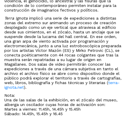
violencia, el genocidio, lo ancestral y las fisuras que la
condición de lo contemporáneo permiten instalar para la
construcción de imaginarios fectivos y políticos.
Terra Ignota
implicó una serie de expediciones a distintas
zonas del extremo sur animando un proceso de creación
desplegado como un eje vertical que atraviesa al edificio
desde sus cimientos, en el zócalo, hasta un anclaje que se
suspende desde la lucarna del hall central. En ese orden,
una gran arpa de viento activada por programación y
electromecánica, junto a una luz estroboscópica preparada
por los artistas Víctor Mazón (ES) y Mirko Petrovic (CL), se
conecta poéticamente con 44 rocas colgantes que tras la
muestra serán repatriadas a su lugar de origen en
Magallanes. Dos salas de video permitirán conocer las
expediciones a través de una cámara subjetiva en tanto el
archivo el archivo físico se abre como dispositivo donde el
público podrá explorar el territorio a través de cartografías,
web, libros, bibliografía y fichas técnicas y literarias (
terra-
ignota.net
).
Nota:
Una de las salas de la exhibición, en el zócalo del museo,
alberga un oscilador cuyas horas de activación son:
Martes a viernes: 11.45h, 14.45h y 15.45h
Sábado: 14.45h, 15.45h y 16.45