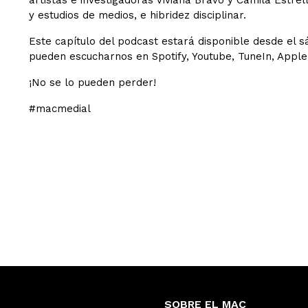
artistas e investigadoras Viviana Bravo y Camila Estrel
y estudios de medios, e hibridez disciplinar.
Este capítulo del podcast estará disponible desde el s
pueden escucharnos en Spotify, Youtube, TuneIn, Apple
¡No se lo pueden perder!
#macmedial
SOBRE EL MAC