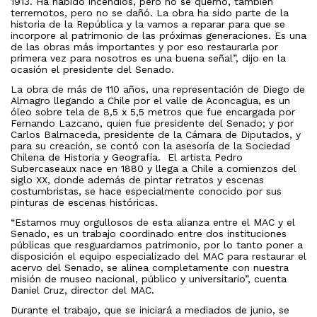
1913. Ha habido incendios, pero no se quemó, también
terremotos, pero no se dañó. La obra ha sido parte de la
historia de la República y la vamos a reparar para que se
incorpore al patrimonio de las próximas generaciones. Es una
de las obras más importantes y por eso restaurarla por
primera vez para nosotros es una buena señal”, dijo en la
ocasión el presidente del Senado.
La obra de más de 110 años, una representación de Diego de
Almagro llegando a Chile por el valle de Aconcagua, es un
óleo sobre tela de 8,5 x 5,5 metros que fue encargada por
Fernando Lazcano, quien fue presidente del Senado; y por
Carlos Balmaceda, presidente de la Cámara de Diputados, y
para su creación, se contó con la asesoría de la Sociedad
Chilena de Historia y Geografía. El artista Pedro
Subercaseaux nace en 1880 y llega a Chile a comienzos del
siglo XX, donde además de pintar retratos y escenas
costumbristas, se hace especialmente conocido por sus
pinturas de escenas históricas.
“Estamos muy orgullosos de esta alianza entre el MAC y el
Senado, es un trabajo coordinado entre dos instituciones
públicas que resguardamos patrimonio, por lo tanto poner a
disposición el equipo especializado del MAC para restaurar el
acervo del Senado, se alinea completamente con nuestra
misión de museo nacional, público y universitario”, cuenta
Daniel Cruz, director del MAC.
Durante el trabajo, que se iniciará a mediados de junio, se