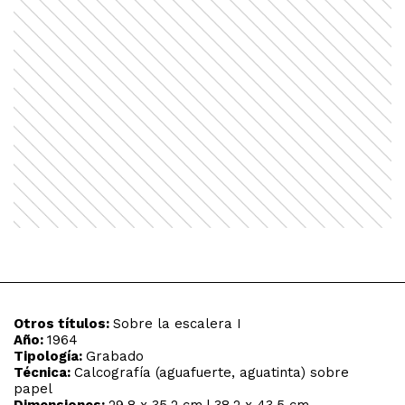
Otros títulos:
Sobre la escalera I
Año:
1964
Tipología:
Grabado
Técnica:
Calcografía (aguafuerte, aguatinta) sobre
papel
Dimensiones:
29,8 x 35,2 cm | 38,2 x 43,5 cm