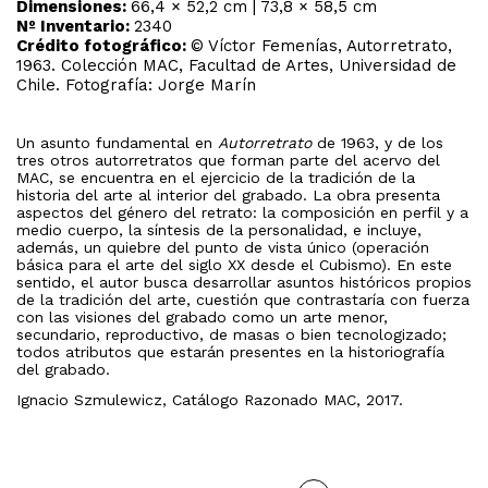
Dimensiones:
66,4 × 52,2 cm | 73,8 × 58,5 cm
Nº Inventario:
2340
Crédito fotográfico:
© Víctor Femenías, Autorretrato,
1963. Colección MAC, Facultad de Artes, Universidad de
Chile. Fotografía: Jorge Marín
Un asunto fundamental en
Autorretrato
de 1963, y de los
tres otros autorretratos que forman parte del acervo del
MAC, se encuentra en el ejercicio de la tradición de la
historia del arte al interior del grabado. La obra presenta
aspectos del género del retrato: la composición en perfil y a
medio cuerpo, la síntesis de la personalidad, e incluye,
además, un quiebre del punto de vista único (operación
básica para el arte del siglo XX desde el Cubismo). En este
sentido, el autor busca desarrollar asuntos históricos propios
de la tradición del arte, cuestión que contrastaría con fuerza
con las visiones del grabado como un arte menor,
secundario, reproductivo, de masas o bien tecnologizado;
todos atributos que estarán presentes en la historiografía
del grabado.
Ignacio Szmulewicz, Catálogo Razonado MAC, 2017.