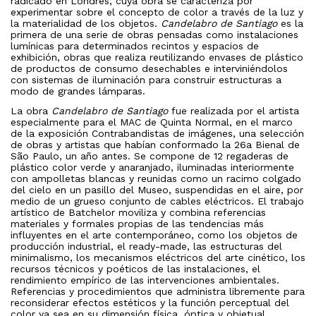
radicado en Londres, cuya obra se caracteriza por
experimentar sobre el concepto de color a través de la luz y
la materialidad de los objetos.
Candelabro de Santiago
es la
primera de una serie de obras pensadas como instalaciones
lumínicas para determinados recintos y espacios de
exhibición, obras que realiza reutilizando envases de plástico
de productos de consumo desechables e interviniéndolos
con sistemas de iluminación para construir estructuras a
modo de grandes lámparas.
La obra
Candelabro de Santiago
fue realizada por el artista
especialmente para el MAC de Quinta Normal, en el marco
de la exposición Contrabandistas de imágenes, una selección
de obras y artistas que habían conformado la 26a Bienal de
São Paulo, un año antes. Se compone de 12 regaderas de
plástico color verde y anaranjado, iluminadas interiormente
con ampolletas blancas y reunidas como un racimo colgado
del cielo en un pasillo del Museo, suspendidas en el aire, por
medio de un grueso conjunto de cables eléctricos. El trabajo
artístico de Batchelor moviliza y combina referencias
materiales y formales propias de las tendencias más
influyentes en el arte contemporáneo, como los objetos de
producción industrial, el ready-made, las estructuras del
minimalismo, los mecanismos eléctricos del arte cinético, los
recursos técnicos y poéticos de las instalaciones, el
rendimiento empírico de las intervenciones ambientales.
Referencias y procedimientos que administra libremente para
reconsiderar efectos estéticos y la función perceptual del
color ya sea en su dimensión física, óptica y objetual,