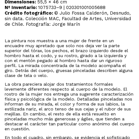
Dimensiones:
55,5 × 46 cm
Nº Inventario:
1075733–9 | 020301001005688
Crédito fotográfico:
© Julio Fossa Calderón, Desnudo,
sin data. Colección MAC, Facultad de Artes, Universidad
de Chile. Fotografía: Jorge Marín
La pintura nos muestra a una mujer de frente en un
encuadre muy apretado que solo nos deja ver la parte
superior del tórax, los pechos, el brazo izquierdo desde el
hombro hasta el codo, y su rostro, girado a la izquierda y
con el mentón pegado al hombro hasta dar un riguroso
perfil. La mirada concentrada de la modelo acompaña el
giro. Detrás del cuerpo, gruesas pinceladas describen alguna
clase de tela o velo.
La obra pareciera alojar dos tratamientos formales
levemente diferentes respecto al cuerpo de la modelo. El
rostro de la mujer nos entrega una sugerente caracterización
física y psicológica de la modelo. Detalladas pinceladas nos
informan de su mirada, el color y forma de sus labios, la
estilizada nariz, el arco tenso de sus cejas y el rubor de sus
mejillas. En cambio, el resto de ella está resuelto en
pinceladas mucho más generosas y ágiles, que tienden a
destacar el carácter tan particular como anónimo del cuerpo
en cuestión.
En todo el cuadro, sin embargo, se evidencia el sofisticado