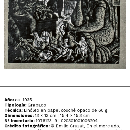
Año:
ca. 1935
Tipología:
Grabado
Técnica:
Linóleo en papel couché opaco de 60 g
Dimensiones:
13 × 13 cm | 15,4 × 15,3 cm
Nº Inventario:
1076123–9 | 020301001006204
Crédito fotográfico:
© Emilio Cruzat, En el merc ado,