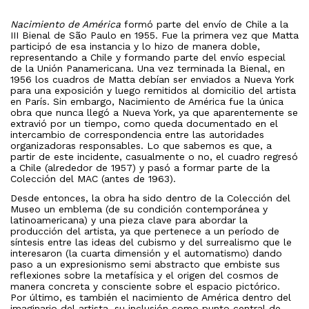
Nacimiento de América
formó parte del envío de Chile a la
III Bienal de São Paulo en 1955. Fue la primera vez que Matta
participó de esa instancia y lo hizo de manera doble,
representando a Chile y formando parte del envío especial
de la Unión Panamericana. Una vez terminada la Bienal, en
1956 los cuadros de Matta debían ser enviados a Nueva York
para una exposición y luego remitidos al domicilio del artista
en París. Sin embargo, Nacimiento de América fue la única
obra que nunca llegó a Nueva York, ya que aparentemente se
extravió por un tiempo, como queda documentado en el
intercambio de correspondencia entre las autoridades
organizadoras responsables. Lo que sabemos es que, a
partir de este incidente, casualmente o no, el cuadro regresó
a Chile (alrededor de 1957) y pasó a formar parte de la
Colección del MAC (antes de 1963).
Desde entonces, la obra ha sido dentro de la Colección del
Museo un emblema (de su condición contemporánea y
latinoamericana) y una pieza clave para abordar la
producción del artista, ya que pertenece a un período de
síntesis entre las ideas del cubismo y del surrealismo que le
interesaron (la cuarta dimensión y el automatismo) dando
paso a un expresionismo semi abstracto que embiste sus
reflexiones sobre la metafísica y el origen del cosmos de
manera concreta y consciente sobre el espacio pictórico.
Por último, es también el nacimiento de América dentro del
imaginario del artista, su inclusión como punto central de