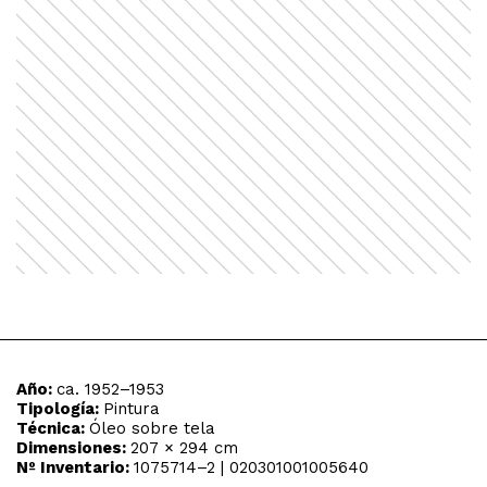
Año:
ca. 1952–1953
Tipología:
Pintura
Técnica:
Óleo sobre tela
Dimensiones:
207 × 294 cm
Nº Inventario:
1075714–2 | 020301001005640