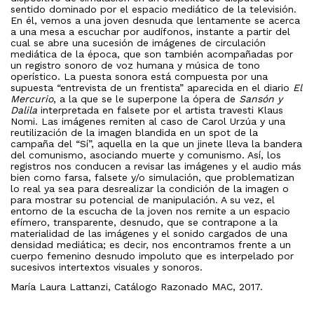
sentido dominado por el espacio mediático de la televisión.
En él, vemos a una joven desnuda que lentamente se acerca
a una mesa a escuchar por audífonos, instante a partir del
cual se abre una sucesión de imágenes de circulación
mediática de la época, que son también acompañadas por
un registro sonoro de voz humana y música de tono
operístico. La puesta sonora está compuesta por una
supuesta “entrevista de un frentista” aparecida en el diario
El
Mercurio
, a la que se le superpone la ópera de
Sansón y
Dalila
interpretada en falsete por el artista travesti Klaus
Nomi. Las imágenes remiten al caso de Carol Urzúa y una
reutilización de la imagen blandida en un spot de la
campaña del “Sí”, aquella en la que un jinete lleva la bandera
del comunismo, asociando muerte y comunismo. Así, los
registros nos conducen a revisar las imágenes y el audio más
bien como farsa, falsete y/o simulación, que problematizan
lo real ya sea para desrealizar la condición de la imagen o
para mostrar su potencial de manipulación. A su vez, el
entorno de la escucha de la joven nos remite a un espacio
efímero, transparente, desnudo, que se contrapone a la
materialidad de las imágenes y el sonido cargados de una
densidad mediática; es decir, nos encontramos frente a un
cuerpo femenino desnudo impoluto que es interpelado por
sucesivos intertextos visuales y sonoros.
María Laura Lattanzi, Catálogo Razonado MAC, 2017.