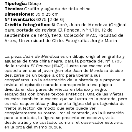
Tipología:
Dibujo
Técnica:
Grafito y aguada de tinta china
Dimensiones:
35 x 25 cm
Nº Inventario:
6275 [2 de 6]
Crédito fotográfico:
© Coré, Juan de Mendoza (Original
para portada de revista El Peneca, N° 1.761, 12 de
septiembre de 1942), 1942. Colección MAC, Facultad de
Artes, Universidad de Chile. Fotografía: Jorge Marín
La pieza
Juan de Mendoza
es un dibujo original en grafito y
aguadas de tinta china negra, para la portada del N° 1.705
de la revista
El Peneca
(1942). Ilustra una escena del
episodio en que el joven grumete Juan de Mendoza decide
deslizarse de un buque a otro para liberar a sus
compañeros. En la adaptación de la historia que propone la
revista, el episodio narrado corresponde a una página
dividida en dos pares de viñetas en blanco y negro,
escandidas con breves textos sintéticos. Una de las viñetas
muestra también la escena que se ilustra en la portada, pero
es más esquemática y dispone la figura del protagonista de
frente al lector, de modo que este puede ver
completamente su rostro. Por el contrario, en la ilustración
para la portada, la figura se presenta en escorzo, vista
desde atrás y de costado, como si el observador estuviera
en la proa del mismo buque.