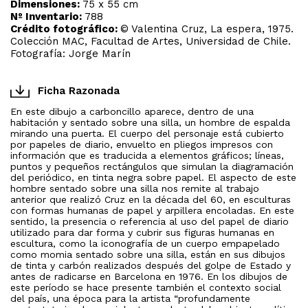
Dimensiones:
75 x 55 cm
Nº Inventario:
788
Crédito fotográfico:
© Valentina Cruz, La espera, 1975.
Colección MAC, Facultad de Artes, Universidad de Chile.
Fotografía: Jorge Marín
Ficha Razonada
En este dibujo a carboncillo aparece, dentro de una
habitación y sentado sobre una silla, un hombre de espalda
mirando una puerta. El cuerpo del personaje está cubierto
por papeles de diario, envuelto en pliegos impresos con
información que es traducida a elementos gráficos; líneas,
puntos y pequeños rectángulos que simulan la diagramación
del periódico, en tinta negra sobre papel. El aspecto de este
hombre sentado sobre una silla nos remite al trabajo
anterior que realizó Cruz en la década del 60, en esculturas
con formas humanas de papel y arpillera encoladas. En este
sentido, la presencia o referencia al uso del papel de diario
utilizado para dar forma y cubrir sus figuras humanas en
escultura, como la iconografía de un cuerpo empapelado
como momia sentado sobre una silla, están en sus dibujos
de tinta y carbón realizados después del golpe de Estado y
antes de radicarse en Barcelona en 1976. En los dibujos de
este período se hace presente también el contexto social
del país, una época para la artista “profundamente