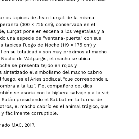
arios tapices de Jean Lurçat de la misma
speranza (300 × 725 cm), conservada en el
e, Lurçat pone en escena a los vegetales y a
ndo una especie de “ventana-puerta” con sus
s tapices Fuego de Noche (119 × 175 cm) y
l en su totalidad y son muy próximos al macho
 Noche de Walpurgis, el macho se ubica
che se presenta tejido en rojos y
 sintetizado el simbolismo del macho cabrío
l fuego, es el Aries zodiacal “que corresponde a
a sombra a la luz”. Fiel compañero del dios
mbién se asocia con la higuera salvaje y a la vid;
a Satán presidiendo el Sabbat en la forma de
otros, el macho cabrío es el animal trágico, que
 y fácilmente corruptible.
nado MAC, 2017.