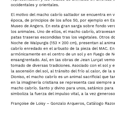
occidentales y orientales.
El motivo del macho cabrío saltador se encuentra en v
época, de principios de los años 50, por ejemplo en E
Museo de Angers. En esta gran sarga sobre fondo verd
los animales. Uno de ellos, el macho cabrío, atravesa
patas traseras escondidas tras los vegetales. Otros do
Noche de Walpurgis (153 × 200 cm), presentan al anima
cabrío enredado en el arbusto de la pieza del MAC. En
armónicamente en el centro de un sol y en Fuego de No
ensangrentado. Así, en las obras de Jean Lurçat vemos
tomado de diversas tradiciones. Asociado con el sol y e
la ascensión del sol, al tránsito del frío al calor, de l
Dioniso, el macho cabrío es un animal sacrificial que ta
en la imaginería cristiana se representa casi siempre 
macho cabrío. Santo y divino para unos, satánico para 
simboliza la fuerza del impulso vital, a la vez generoso
Françoise de Loisy – Gonzalo Arqueros, Catálogo Razo