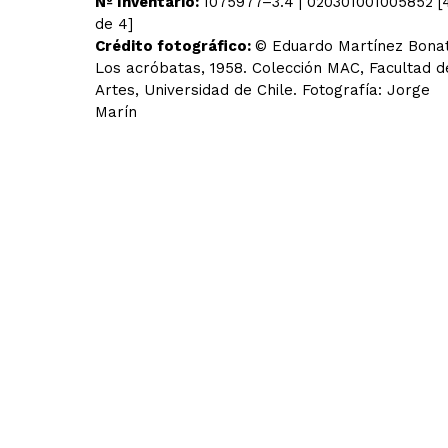
Nº Inventario:
1075977–3.4 | 020301001005852 [
de 4]
Crédito fotográfico:
© Eduardo Martínez Bonat
Los acróbatas, 1958. Colección MAC, Facultad d
Artes, Universidad de Chile. Fotografía: Jorge
Marín