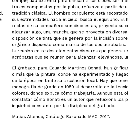
4
complejidad extrema para saludar a los dioses sería e
trazos compuestos por la gubia, refuerza a partir de un
i,
tradición clásica. El hombre corpulento está recostad
e
sus extremidades hacia el cielo, busca el equilibrio. 
rectas de su compañero son dispuestas, proyecta su c
alcanzar algo, una mancha que se proyecta en diversas
disposición de tinta que se genera por la incisión sob
orgánico dispuesto como marco de los dos acróbatas.
la reunión entre dos elementos dispares que genera un
acróbatas que se reúnen para alcanzar, elevándose, u
El grabado, para Eduardo Martínez Bonati, ha significa
o más que la pintura, donde ha experimentado y llegad
de la época en tanto su circulación local. Hay que ten
monografía de grado en 1959 al desarrollo de la técni
colores, donde explica cómo trabajarla. Aunque esta ob
constatar cómo Bonati es un autor que reflexiona los
inquietud constante por la disciplina del grabado.
Matías Allende, Catálogo Razonado MAC, 2017.