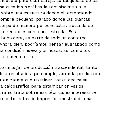
l modelo para esta pareja. La tosquedad de los
a cuestión hierática la reminiscencia a la
o sobre una estructura donde él, extendiendo
El hombre pequeño, parado donde las plantas
uerpo de manera perpendicular, tratando de
 direcciones como una estrella. Esta
re la madera, es parte de todo un contorno
 Ahora bien, podríamos pensar el grabado como
a condición nueva y unificada; así como los
n elemento otro.
do un lugar de producción trascendental, tanto
o a resultados que complejizaron la producción
er en cuenta que Martínez Bonati dedica su
ca calcográfica para estampar en varios
ra no trata sobre esa técnica, es interesante
 procedimientos de impresión, mostrando una