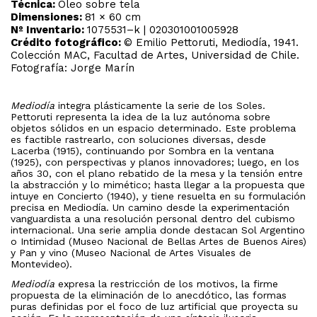
Técnica:
Óleo sobre tela
Dimensiones:
81 × 60 cm
Nº Inventario:
1075531–k | 020301001005928
Crédito fotográfico:
© Emilio Pettoruti, Mediodía, 1941.
Colección MAC, Facultad de Artes, Universidad de Chile.
Fotografía: Jorge Marín
Mediodía
integra plásticamente la serie de los Soles.
Pettoruti representa la idea de la luz autónoma sobre
objetos sólidos en un espacio determinado. Este problema
es factible rastrearlo, con soluciones diversas, desde
Lacerba (1915), continuando por Sombra en la ventana
(1925), con perspectivas y planos innovadores; luego, en los
años 30, con el plano rebatido de la mesa y la tensión entre
la abstracción y lo mimético; hasta llegar a la propuesta que
intuye en Concierto (1940), y tiene resuelta en su formulación
precisa en Mediodía. Un camino desde la experimentación
vanguardista a una resolución personal dentro del cubismo
internacional. Una serie amplia donde destacan Sol Argentino
o Intimidad (Museo Nacional de Bellas Artes de Buenos Aires)
y Pan y vino (Museo Nacional de Artes Visuales de
Montevideo).
Mediodía
expresa la restricción de los motivos, la firme
propuesta de la eliminación de lo anecdótico, las formas
puras definidas por el foco de luz artificial que proyecta su