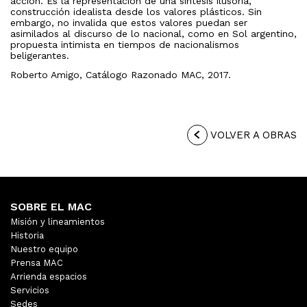
acción. Es la representación de una síntesis ilusoria,
construcción idealista desde los valores plásticos. Sin
embargo, no invalida que estos valores puedan ser
asimilados al discurso de lo nacional, como en Sol argentino,
propuesta intimista en tiempos de nacionalismos
beligerantes.
Roberto Amigo, Catálogo Razonado MAC, 2017.
VOLVER A OBRAS
SOBRE EL MAC
Misión y lineamientos
Historia
Nuestro equipo
Prensa MAC
Arrienda espacios
Servicios
Sedes