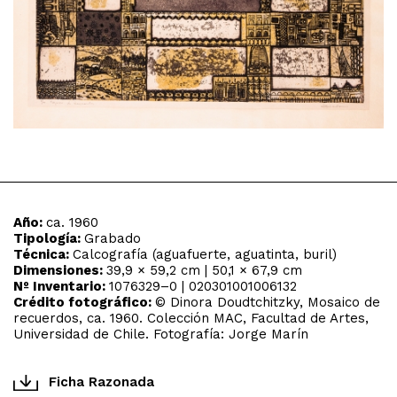
Año:
ca. 1960
Tipología:
Grabado
Técnica:
Calcografía (aguafuerte, aguatinta, buril)
Dimensiones:
39,9 × 59,2 cm | 50,1 × 67,9 cm
Nº Inventario:
1076329–0 | 020301001006132
Crédito fotográfico:
© Dinora Doudtchitzky, Mosaico de
recuerdos, ca. 1960. Colección MAC, Facultad de Artes,
Universidad de Chile. Fotografía: Jorge Marín
Ficha Razonada