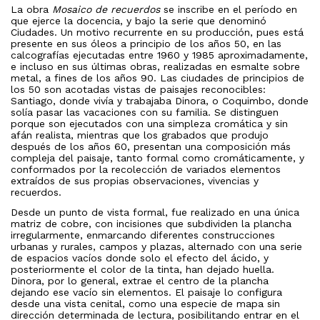
La obra
Mosaico
de recuerdos
se inscribe en el período en
que ejerce la docencia, y bajo la serie que denominó
Ciudades. Un motivo recurrente en su producción, pues está
presente en sus óleos a principio de los años 50, en las
calcografías ejecutadas entre 1960 y 1985 aproximadamente,
e incluso en sus últimas obras, realizadas en esmalte sobre
metal, a fines de los años 90. Las ciudades de principios de
los 50 son acotadas vistas de paisajes reconocibles:
Santiago, donde vivía y trabajaba Dinora, o Coquimbo, donde
solía pasar las vacaciones con su familia. Se distinguen
porque son ejecutados con una simpleza cromática y sin
afán realista, mientras que los grabados que produjo
después de los años 60, presentan una composición más
compleja del paisaje, tanto formal como cromáticamente, y
conformados por la recolección de variados elementos
extraídos de sus propias observaciones, vivencias y
recuerdos.
Desde un punto de vista formal, fue realizado en una única
matriz de cobre, con incisiones que subdividen la plancha
irregularmente, enmarcando diferentes construcciones
urbanas y rurales, campos y plazas, alternado con una serie
de espacios vacíos donde solo el efecto del ácido, y
posteriormente el color de la tinta, han dejado huella.
Dinora, por lo general, extrae el centro de la plancha
dejando ese vacío sin elementos. El paisaje lo configura
desde una vista cenital, como una especie de mapa sin
dirección determinada de lectura, posibilitando entrar en el