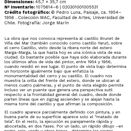
Dimensiones:
45,7 × 35,7 cm
Nº Inventario:
1075614–6 | 020301001005531
Crédito fotográfico:
© Pedro Luna, Paisaje, ca. 1954–
1956 . Colección MAC, Facultad de Artes, Universidad de
Chile. Fotografía: Jorge Marín
La obra que nos convoca representa al castillo Brunet de
Viña del Mar (también conocido como castillo Yarur), sobre
el cerro Castillo, visto desde la ribera norte del estero
Marga-Marga, la que hasta hoy es una icónica vista de esa
ciudad. Es bastante posible que haya sido elaborada durante
los últimos años de vida del pintor, entre 1954 y 1956,
cuando residió en ese lugar. El punto de vista bajo determina
un horizonte igualmente bajo que enfatiza la
monumentalidad del cerro y su castillo. El cuadro nos
muestra la orilla del frente del estero, donde se ubican al
menos cuatro palmeras, y el punto de vista elegido permite
incluso ver un puente que genera una perspectiva sutil
respecto a la frontalidad general del cuadro, desde donde
parten líneas que en zigzag ascienden y se alejan hasta la
misma torre del castillo y que afirman la composición.
El cuadro aparece parcialmente definido con pintura, y en
buena parte de su superficie aparece solo el “matado de
tela”. En el resto, la ejecución es parejamente rápida y
abocetada, en dos fases. Por un lado, un rápido dibujo –en
negro, rojo, verde y otros tonos– determina los rasgos