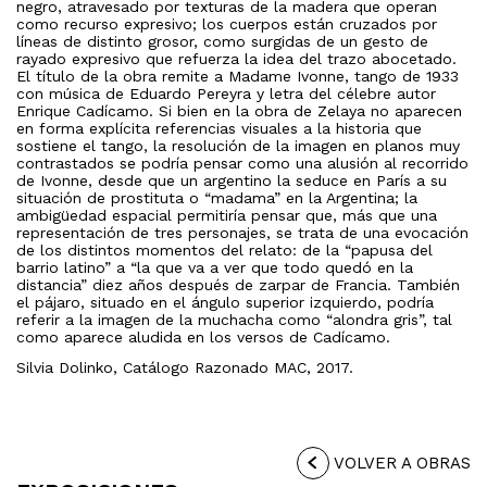
negro, atravesado por texturas de la madera que operan
como recurso expresivo; los cuerpos están cruzados por
líneas de distinto grosor, como surgidas de un gesto de
rayado expresivo que refuerza la idea del trazo abocetado.
El título de la obra remite a Madame Ivonne, tango de 1933
con música de Eduardo Pereyra y letra del célebre autor
Enrique Cadícamo. Si bien en la obra de Zelaya no aparecen
en forma explícita referencias visuales a la historia que
sostiene el tango, la resolución de la imagen en planos muy
contrastados se podría pensar como una alusión al recorrido
de Ivonne, desde que un argentino la seduce en París a su
situación de prostituta o “madama” en la Argentina; la
ambigüedad espacial permitiría pensar que, más que una
representación de tres personajes, se trata de una evocación
de los distintos momentos del relato: de la “papusa del
barrio latino” a “la que va a ver que todo quedó en la
distancia” diez años después de zarpar de Francia. También
el pájaro, situado en el ángulo superior izquierdo, podría
referir a la imagen de la muchacha como “alondra gris”, tal
como aparece aludida en los versos de Cadícamo.
Silvia Dolinko, Catálogo Razonado MAC, 2017.
VOLVER A OBRAS