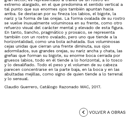
extremo alargado, en el que predomina el sentido vertical a
tal punto que sus enormes ojos también apuntan hacia
arriba. Se destacan por su fineza los labios, el bigote, la
nariz y la forma de las orejas. La forma ovalada de su rostro
se vuelve inusualmente voluminosa en su frente, como otro
refuerzo visual del carácter mental y elevado de esta figura.
En tanto, Sancho, pragmático y prosaico, se representa
también con un rostro ovalado, pero uno que tiende a la
horizontalidad, como una bola achatada. Sus voluminosas
cejas unidas que cierran una frente diminuta, sus ojos
adormilados, sus grandes orejas, su nariz ancha y chata, las
greñas que forman su bigote, su enorme boca cerrada por
gruesos labios, todo en él tiende a lo horizontal, a lo tosco
y lo desaliñado. Todo el peso y el volumen de su cabeza
parecen concentrarse en la parte baja, en la boca y en las
abultadas mejillas, como signo de quien tiende a lo terrenal
y lo sensual.
Claudio Guerrero, Catálogo Razonado MAC, 2017.
VOLVER A OBRAS