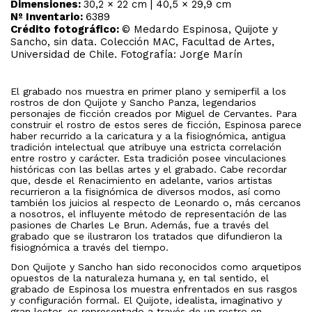
Dimensiones:
30,2 × 22 cm | 40,5 × 29,9 cm
Nº Inventario:
6389
Crédito fotográfico:
© Medardo Espinosa, Quijote y
Sancho, sin data. Colección MAC, Facultad de Artes,
Universidad de Chile. Fotografía: Jorge Marín
El grabado nos muestra en primer plano y semiperfil a los
rostros de don Quijote y Sancho Panza, legendarios
personajes de ficción creados por Miguel de Cervantes. Para
construir el rostro de estos seres de ficción, Espinosa parece
haber recurrido a la caricatura y a la fisiognómica, antigua
tradición intelectual que atribuye una estricta correlación
entre rostro y carácter. Esta tradición posee vinculaciones
históricas con las bellas artes y el grabado. Cabe recordar
que, desde el Renacimiento en adelante, varios artistas
recurrieron a la fisignómica de diversos modos, así como
también los juicios al respecto de Leonardo o, más cercanos
a nosotros, el influyente método de representación de las
pasiones de Charles Le Brun. Además, fue a través del
grabado que se ilustraron los tratados que difundieron la
fisiognómica a través del tiempo.
Don Quijote y Sancho han sido reconocidos como arquetipos
opuestos de la naturaleza humana y, en tal sentido, el
grabado de Espinosa los muestra enfrentados en sus rasgos
y configuración formal. El Quijote, idealista, imaginativo y
gran lector, es representado a través de un rostro en