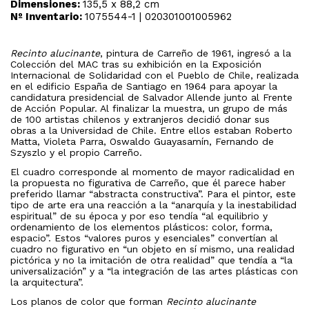
Dimensiones:
135,5 x 88,2 cm
Nº Inventario:
1075544-1 | 020301001005962
Recinto alucinante
, pintura de Carreño de 1961, ingresó a la
Colección del MAC tras su exhibición en la Exposición
Internacional de Solidaridad con el Pueblo de Chile, realizada
en el edificio España de Santiago en 1964 para apoyar la
candidatura presidencial de Salvador Allende junto al Frente
de Acción Popular. Al finalizar la muestra, un grupo de más
de 100 artistas chilenos y extranjeros decidió donar sus
obras a la Universidad de Chile. Entre ellos estaban Roberto
Matta, Violeta Parra, Oswaldo Guayasamín, Fernando de
Szyszlo y el propio Carreño.
El cuadro corresponde al momento de mayor radicalidad en
la propuesta no figurativa de Carreño, que él parece haber
preferido llamar “abstracta constructiva”. Para el pintor, este
tipo de arte era una reacción a la “anarquía y la inestabilidad
espiritual” de su época y por eso tendía “al equilibrio y
ordenamiento de los elementos plásticos: color, forma,
espacio”. Estos “valores puros y esenciales” convertían al
cuadro no figurativo en “un objeto en sí mismo, una realidad
pictórica y no la imitación de otra realidad” que tendía a “la
universalización” y a “la integración de las artes plásticas con
la arquitectura”.
Los planos de color que forman
Recinto alucinante