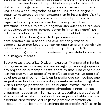
pone en tensión la usual capacidad de reproducción del
grabado al no generar un mayor tiraje en su edición; cada
una de las cinco litografías es única, una “copia original”
según lo establece su nomenclatura en la inscripción 1/1. Y la
segunda característica, se relaciona con el predominio de
negro sobre el que se definen las líneas y manchas
invertidas, como si fuera un negativo aun cuando se realicen
en positivo, lo que se conoce como la “manera negra”. En
esta técnica la superficie de la piedra es cubierta de tinta y
a partir del fondo negro se trabaja removiendo el material
para producir los blancos, los que dividen y trazan el
espacio. Esto nos lleva a pensar en una temprana conciencia
crítica y reflexiva del artista sobre aquello que define la
práctica del grabado, su reproducción y visualidad en cuanto
que imagen impresa.
Sobre estas litografías Dittborn expresa: “Y ahora al mirarlas
no hay en ellas ni desesperación ni regocijo sino algo que se
prolongaría en el tiempo hasta ahora mismo, una especie de
camino que vuelve sobre sí mismo”. Eso que vuelve sobre sí
es el gesto gráfico, o más bien la grafía que se inscribe, que
se graba en la obra, y que está presente en estas litografías
y en su trabajo posterior –en las huellas, trazas, tachas,
manchas que se imprimen como símbolos, signos, líneas,
diagramas, esquemas– formando una escritura particular, el
alfabeto del artista. En estas obras se podría hablar de una
escritura cuneiforme, del registro primario realizado en
piedra como la forma más antigua de expresión gráfica en la