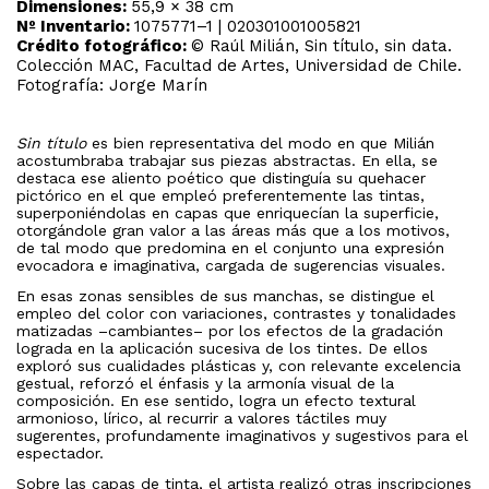
Dimensiones:
55,9 × 38 cm
Nº Inventario:
1075771–1 | 020301001005821
Crédito fotográfico:
© Raúl Milián, Sin título, sin data.
Colección MAC, Facultad de Artes, Universidad de Chile.
Fotografía: Jorge Marín
Sin título
es bien representativa del modo en que Milián
acostumbraba trabajar sus piezas abstractas. En ella, se
destaca ese aliento poético que distinguía su quehacer
pictórico en el que empleó preferentemente las tintas,
superponiéndolas en capas que enriquecían la superficie,
otorgándole gran valor a las áreas más que a los motivos,
de tal modo que predomina en el conjunto una expresión
evocadora e imaginativa, cargada de sugerencias visuales.
En esas zonas sensibles de sus manchas, se distingue el
empleo del color con variaciones, contrastes y tonalidades
matizadas –cambiantes– por los efectos de la gradación
lograda en la aplicación sucesiva de los tintes. De ellos
exploró sus cualidades plásticas y, con relevante excelencia
gestual, reforzó el énfasis y la armonía visual de la
composición. En ese sentido, logra un efecto textural
armonioso, lírico, al recurrir a valores táctiles muy
sugerentes, profundamente imaginativos y sugestivos para el
espectador.
Sobre las capas de tinta, el artista realizó otras inscripciones