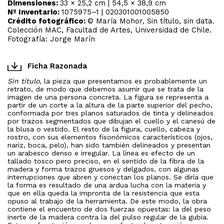
Dimensiones:
33 × 25,2 cm | 54,5 × 38,9 cm
Nº Inventario:
1075975–1 | 020301001005850
Crédito fotográfico:
© María Mohor, Sin título, sin data.
Colección MAC, Facultad de Artes, Universidad de Chile.
Fotografía: Jorge Marín
Ficha Razonada
Sin título
, la pieza que presentamos es probablemente un
retrato, de modo que debemos asumir que se trata de la
imagen de una persona concreta. La figura se representa a
partir de un corte a la altura de la parte superior del pecho,
conformada por tres planos saturados de tinta y delineados
por trazos segmentados que dibujan el cuello y el canesú de
la blusa o vestido. El resto de la figura, cuello, cabeza y
rostro, con sus elementos fisonómicos característicos (ojos,
nariz, boca, pelo), han sido también delineados y presentan
un arabesco denso e irregular. La línea es efecto de un
tallado tosco pero preciso, en el sentido de la fibra de la
madera y forma trazos gruesos y delgados, con algunas
interrupciones que abren y conectan los planos. Se diría que
la forma es resultado de una ardua lucha con la materia y
que en ella queda la impronta de la resistencia que esta
opuso al trabajo de la herramienta. De este modo, la obra
contiene el encuentro de dos fuerzas opuestas: la del peso
inerte de la madera contra la del pulso regular de la gubia.