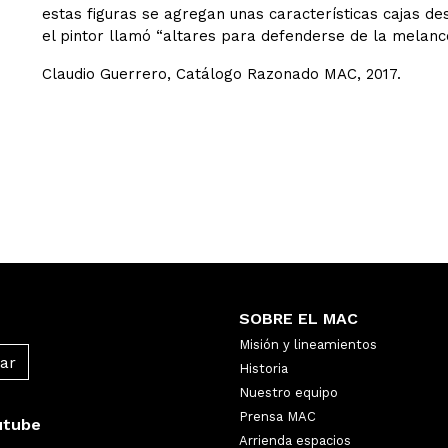
estas figuras se agregan unas características cajas d
el pintor llamó “altares para defenderse de la melanco
Claudio Guerrero, Catálogo Razonado MAC, 2017.
SOBRE EL MAC
Misión y lineamientos
Historia
Nuestro equipo
Prensa MAC
utube
Arrienda espacios