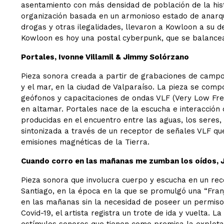
asentamiento con más densidad de población de la hist
organización basada en un armonioso estado de anarquí
drogas y otras ilegalidades, llevaron a Kowloon a su d
Kowloon es hoy una postal cyberpunk, que se balancea 
Portales, Ivonne Villamil & Jimmy Solórzano
Pieza sonora creada a partir de grabaciones de campo
y el mar, en la ciudad de Valparaíso. La pieza se comp
geófonos y capacitaciones de ondas VLF (Very Low Freq
en altamar. Portales nace de la escucha e interacción 
producidas en el encuentro entre las aguas, los seres, la
sintonizada a través de un receptor de señales VLF que
emisiones magnéticas de la Tierra.
Cuando corro en las mañanas me zumban los oídos, 
Pieza sonora que involucra cuerpo y escucha en un recor
Santiago, en la época en la que se promulgó una “Franj
en las mañanas sin la necesidad de poseer un permiso.
Covid-19, el artista registra un trote de ida y vuelta. L