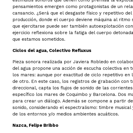
estímulos sonoros que tienen como premisa la explotac
pensamientos emergen como protagonistas de un relato q
cansancio. ¿Será que el desgaste físico y repetitivo d
producción, donde el cuerpo deviene máquina al ritmo 
que ejercitarse puede ser también autoexplotación con 
ejercicio reflexiona sobre la fatiga del cuerpo detona
que estamos sometidos.
Ciclos del agua, Colectivo Refluxus
Pieza sonora realizada por Javiera Robledo en colabor
del agua propone una acción de escucha colectiva en to
los mares: aunque por exactitud de ciclo repetitivo en l
de otro. En este caso, los registros de grabación con 
direccional, capta los flujos de sonido de las corriente
específico los mares de Coquimbo y Barcelona. Dos mar
para crear un diálogo. Además se compone a partir de 
sonido, considerando el espectralismo: timbre musical
de los entornos y/o medios ambientes acuáticos.
Nazca, Felipe Bribbo