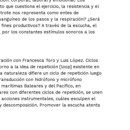
ión: corporal, laboral y emocional. Los
ue cuestiona el ejercicio, la resistencia y el
el trote nos representa como entes de
sanguíneo de los pasos y la respiración? ¿Será
fines productivos? A través de la escucha, el
da por los constantes estímulos sonoros a los
ación con Francesca Toro y Luis López. Ciclos
rno a la idea de repetición [loop] existente en
a naturaleza difiere un ciclo de repetición luego
transducción con hidrófono y micrófono
s marítimas Baleares y del Pacífico, en
es con diferentes ciclos de repetición, se unen
acciones instrumentales, cuáles esculpen el
 y descomposición. Promover la escucha atenta