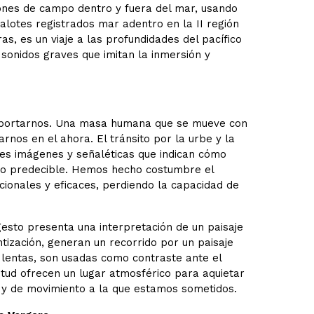
ones de campo dentro y fuera del mar, usando
lotes registrados mar adentro en la II región
as, es un viaje a las profundidades del pacífico
sonidos graves que imitan la inmersión y
omportarnos. Una masa humana que se mueve con
rnos en el ahora. El tránsito por la urbe y la
les imágenes y señaléticas que indican cómo
olo predecible. Hemos hecho costumbre el
ionales y eficaces, perdiendo la capacidad de
 gesto presenta una interpretación de un paisaje
tización, generan un recorrido por un paisaje
y lentas, son usadas como contraste ante el
etud ofrecen un lugar atmosférico para aquietar
a y de movimiento a la que estamos sometidos.