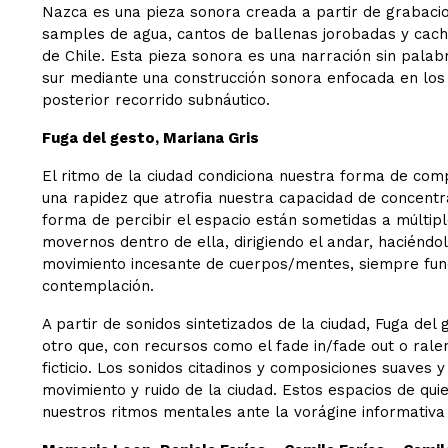
Nazca es una pieza sonora creada a partir de grabaci
samples de agua, cantos de ballenas jorobadas y cacha
de Chile. Esta pieza sonora es una narración sin palabr
sur mediante una construcción sonora enfocada en los 
posterior recorrido subnáutico.
Fuga del gesto, Mariana Gris
El ritmo de la ciudad condiciona nuestra forma de c
una rapidez que atrofia nuestra capacidad de concentra
forma de percibir el espacio están sometidas a múltip
movernos dentro de ella, dirigiendo el andar, haciénd
movimiento incesante de cuerpos/mentes, siempre func
contemplación.
A partir de sonidos sintetizados de la ciudad, Fuga del
otro que, con recursos como el fade in/fade out o ralen
ficticio. Los sonidos citadinos y composiciones suaves 
movimiento y ruido de la ciudad. Estos espacios de qui
nuestros ritmos mentales ante la vorágine informativ