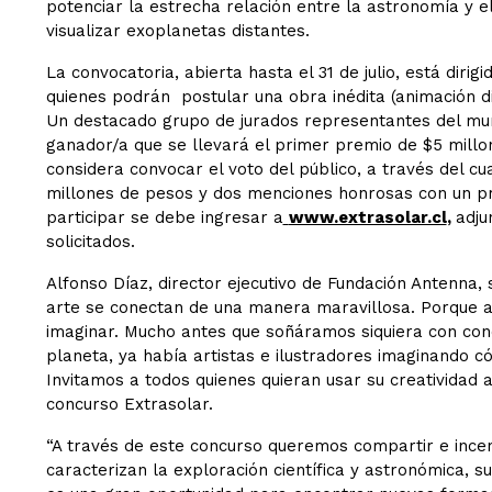
potenciar la estrecha relación entre la astronomía y e
visualizar exoplanetas distantes.
La convocatoria, abierta hasta el 31 de julio, está dirig
quienes podrán postular una obra inédita (animación di
Un destacado grupo de jurados representantes del mundo
ganador/a que se llevará el primer premio de $5 millo
considera convocar el voto del público, a través del c
millones de pesos y dos menciones honrosas con un pr
participar se debe ingresar a
www.extrasolar.cl
,
adju
solicitados.
Alfonso Díaz, director ejecutivo de Fundación Antenna, 
arte se conectan de una manera maravillosa. Porque a
imaginar. Mucho antes que soñáramos siquiera con cono
planeta, ya había artistas e ilustradores imaginando c
Invitamos a todos quienes quieran usar su creatividad al
concurso Extrasolar.
“A través de este concurso queremos compartir e incent
caracterizan la exploración científica y astronómica, su