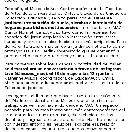
líderes indígenas.
Este año, el Museo de Arte Contemporáneo de la Facultad
de Artes de la Universidad de Chile, a través de su Unidad de
Educación, EducaMAC, se hizo parte con el
Taller de
jardineo: Preparación de suelo, siembra e instalación de
hogares para bichos multiespecies
en el frontis del MAC
Quinta Normal. La actividad tuvo como fin repensar los
espacios del jardín ampliando la interacción entre seres
humanos y otras especies, haciéndolos más amigables. Esto
derivó en la transformación de un jardín con el pasto como
protagonista a un Jardín-Observatorio que se comenzó a
preparar el pasado 6 y 13 de mayo junto a la comunidad.
Para conversar sobre los alcances y continuidad del taller,
se desarrollará un conversatorio a través de Instagram
Live (@museo_mac), el 18 de mayo a las 12h junto
a
Kátherine Ávalos, coordinadora de EducaMAC; y Emilia
Ahumada, artista, educadora ambiental y co-tallerista de los
Talleres de jardineo.
“Recogemos el llamado que hace ICOM en la versión 2023
del Día Internacional de los Museos y que se alinea con el
trabajo que venimos haciendo desde el MAC. Un espacio
pensado para las manifestaciones más contemporáneas del
arte, como lo es nuestro museo, dice relación con los
desafíos y enigmas de nuestro presente. Nuestra vinculación
con nuestro entorno es ineludible, explorar esa relación
desde EducaMAC, es una tarea que nos convoca como