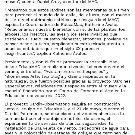
museo”, cuenta Daniel Cruz, director del MAC.
“Pensamos que estos jardines son las membranas que sirven
para permear el mundo de la calle, del afuera, con el mundo
del arte y el patrimonio estético que resguarda el MAC”,
explica la Coordinadora de EducaMac, Katherine Ávalos.
“Relacionamos nuestro bienestar con el de las plantas, los
árboles, los insectos, las aves y los seres invisibles que
sostienen el suelo. Nuestro bienestar, entonces, proviene de
pensar desde la tierra, ampliando nuestra mirada atenta a
aquellas entidades que en el siglo XX parecían
insignificantes”, explica Katherine Ávalos.
Previamente, y con el fin de promover la sostenibilidad,
desde EducaMAC se realizaron diversos talleres durante el
verano, entre ellos “Avistamientos multiespecies” y
“Biomímesis Arte, tecnología y diseño inspirados en la
naturaleza”, que fueron posibles gracias al proyecto “Jardines
Especulativos, relaciones multiespecies entre el museo y la
escuela” financiado por el Fondo de Fomento al Arte en la
Educación convocatoria 2022.
El proyecto Jardín-Observatorio seguirá en construcción
junto al equipo de EducaMAC, y el 27 de mayo, durante el
Día del Patrimonio, se anunciarán actividades abiertas a la
comunidad con el montaje de hoteles de bichos, el
esparcimiento de semillas de plantas vagabundas, la
instalación de una veleta de viento, bebedores de agua para
aves y la colocación de estacas de coligüe que terminen de