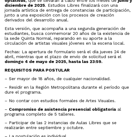
optativas,
que se llevarán a cabo entre los meses de
junio y
diciembre de 2025
. Estudios Libres finalizará con una
jornada artística de entrega de constancias de participación,
junto a una exposición con los procesos de creación
derivados del desarrollo anual.
Esta versión, que acompaña a una segunda generación de
estudiantes, busca conmemorar 20 años de la existencia de
la sede Quinta Normal, reparando en su aporte a la
circulación de artistas visuales jóvenes en la escena local.
Fechas: L
a
a
pertura de formulario será el día jueves 24 de
abril, mientras que el plazo de envío de solicitud será el
domingo 4 de mayo de 2025, hasta las 23:59.
REQUISITOS PARA POSTULAR
– Ser mayor de 18 años, de cualquier nacionalidad.
– Residir en la Región Metropolitana durante el período que
dure el programa.
– No contar con estudios formales de Artes Visuales.
–
Compromiso de asistencia presencial obligatoria
al
programa completo de 5 talleres.
– Participar de las 2 instancias de Aulas Libres que se
realizarán entre septiembre y octubre.
– La postulación es individual.