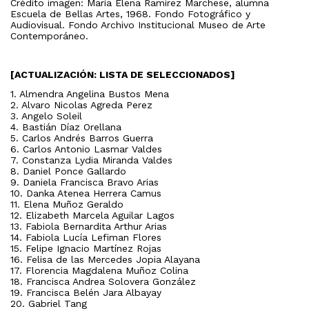
Crédito imagen: María Elena Ramírez Marchese, alumna
Escuela de Bellas Artes, 1968. Fondo Fotográfico y
Audiovisual. Fondo Archivo Institucional Museo de Arte
Contemporáneo.
[ACTUALIZACIÓN: LISTA DE SELECCIONADOS]
1. Almendra Angelina Bustos Mena
2. Alvaro Nicolas Agreda Perez
3. Angelo Soleil
4. Bastián Díaz Orellana
5. Carlos Andrés Barros Guerra
6. Carlos Antonio Lasmar Valdes
7. Constanza Lydia Miranda Valdes
8. Daniel Ponce Gallardo
9. Daniela Francisca Bravo Arias
10. Danka Atenea Herrera Camus
11. Elena Muñoz Geraldo
12. Elizabeth Marcela Aguilar Lagos
13. Fabiola Bernardita Arthur Arias
14. Fabiola Lucía Lefiman Flores
15. Felipe Ignacio Martínez Rojas
16. Felisa de las Mercedes Jopia Alayana
17. Florencia Magdalena Muñoz Colina
18. Francisca Andrea Solovera González
19. Francisca Belén Jara Albayay
20. Gabriel Tang