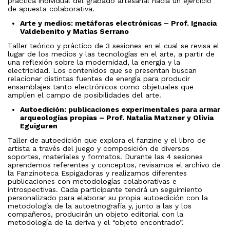
práctica individual del grabado artesanal hacia un ejercicio
de apuesta colaborativa.
Arte y medios: metáforas electrónicas – Prof. Ignacia
Valdebenito y Matías Serrano
Taller teórico y práctico de 3 sesiones en el cual se revisa el
lugar de los medios y las tecnologías en el arte, a partir de
una reflexión sobre la modernidad, la energía y la
electricidad. Los contenidos que se presentan buscan
relacionar distintas fuentes de energía para producir
ensamblajes tanto electrónicos como objetuales que
amplíen el campo de posibilidades del arte.
Autoedición: publicaciones experimentales para armar
arqueologías propias – Prof. Natalia Matzner y Olivia
Eguiguren
Taller de autoedición que explora el fanzine y el libro de
artista a través del juego y composición de diversos
soportes, materiales y formatos. Durante las 4 sesiones
aprendemos referentes y conceptos, revisamos el archivo de
la Fanzinoteca Espigadoras y realizamos diferentes
publicaciones con metodologías colaborativas e
introspectivas. Cada participante tendrá un seguimiento
personalizado para elaborar su propia autoedición con la
metodología de la autoetnografía y, junto a las y los
compañeros, producirán un objeto editorial con la
metodología de la deriva y el “objeto encontrado”.