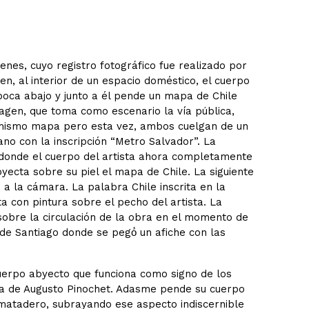
nes, cuyo registro fotográfico fue realizado por
n, al interior de un espacio doméstico, el cuerpo
boca abajo y junto a él pende un mapa de Chile
agen, que toma como escenario la vía pública,
al mismo mapa pero esta vez, ambos cuelgan de un
no con la inscripción “Metro Salvador”. La
 donde el cuerpo del artista ahora completamente
ecta sobre su piel el mapa de Chile. La siguiente
a la cámara. La palabra Chile inscrita en la
a con pintura sobre el pecho del artista. La
 sobre la circulación de la obra en el momento de
s de Santiago donde se pegó́ un afiche con las
cuerpo abyecto que funciona como signo de los
ra de Augusto Pinochet. Adasme pende su cuerpo
matadero, subrayando ese aspecto indiscernible