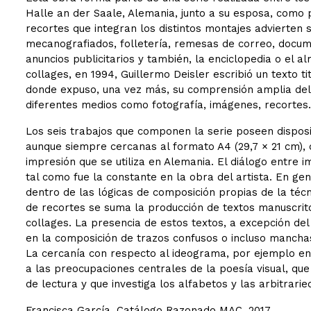
Halle an der Saale, Alemania, junto a su esposa, como pa
recortes que integran los distintos montajes advierten
mecanografiados, folletería, remesas de correo, docum
anuncios publicitarios y también, la enciclopedia o el 
collages, en 1994, Guillermo Deisler escribió un texto t
donde expuso, una vez más, su comprensión amplia del 
diferentes medios como fotografía, imágenes, recortes.
Los seis trabajos que componen la serie poseen disposic
aunque siempre cercanas al formato A4 (29,7 × 21 cm), 
impresión que se utiliza en Alemania. El diálogo entre 
tal como fue la constante en la obra del artista. En gen
dentro de las lógicas de composición propias de la técn
de recortes se suma la producción de textos manuscrito
collages. La presencia de estos textos, a excepción del
en la composición de trazos confusos o incluso manchas
La cercanía con respecto al ideograma, por ejemplo en 
a las preocupaciones centrales de la poesía visual, que 
de lectura y que investiga los alfabetos y las arbitrarie
Francisca García, Catálogo Razonado MAC, 2017.