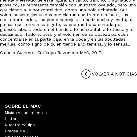
mental y elevado de esta figura. En tanto, Sancho, pragmático y
prosaico, se representa también con un rostro ovalado, pero uno
que tiende a la horizontalidad, como una bola achatada. Sus
voluminosas cejas unidas que cierran una frente diminuta, sus
ojos adormilados, sus grandes orejas, su nariz ancha y chata, las
greñas que forman su bigote, su enorme boca cerrada por
gruesos labios, todo en él tiende a lo horizontal, a lo tosco y lo
desaliñado. Todo el peso y el volumen de su cabeza parecen
concentrarse en la parte baja, en la boca y en las abultadas
mejillas, como signo de quien tiende a lo terrenal y lo sensual.
Claudio Guerrero, Catálogo Razonado MAC, 2017.
VOLVER A NOTICIAS
SOBRE EL MAC
Misión y lineamientos
Historia
Nuestro equipo
Prensa MAC