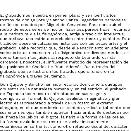
El grabado nos muestra en primer plano y semiperfil a los
rostros de don Quijote y Sancho Panza, legendarios personajes
de ficción creados por Miguel de Cervantes. Para construir el
rostro de estos seres de ficción, Espinosa parece haber recurrido
a la caricatura y a la fisiognómica, antigua tradición intelectual
que atribuye una estricta correlación entre rostro y carácter. Esta
tradición posee vinculaciones históricas con las bellas artes y el
grabado. Cabe recordar que, desde el Renacimiento en adelante,
varios artistas recurrieron a la fisignómica de diversos modos, así
como también los juicios al respecto de Leonardo o, más
cercanos a nosotros, el influyente método de representación de
las pasiones de Charles Le Brun. Además, fue a través del
grabado que se ilustraron los tratados que difundieron la
fisiognómica a través del tiempo.
Don Quijote y Sancho han sido reconocidos como arquetipos
opuestos de la naturaleza humana y, en tal sentido, el grabado
de Espinosa los muestra enfrentados en sus rasgos y
configuración formal. El Quijote, idealista, imaginativo y gran
lector, es representado a través de un rostro en extremo
alargado, en el que predomina el sentido vertical a tal punto que
sus enormes ojos también apuntan hacia arriba. Se destacan por
su fineza los labios, el bigote, la nariz y la forma de las orejas.
La forma ovalada de su rostro se vuelve inusualmente
voluminosa en su frente, como otro refuerzo visual del carácter