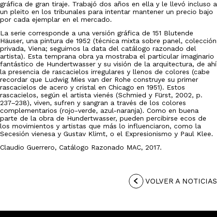
gráfica de gran tiraje. Trabajó dos años en ella y le llevó incluso a
un pleito en los tribunales para intentar mantener un precio bajo
por cada ejemplar en el mercado.
La serie corresponde a una versión gráfica de 151 Blutende
Häuser, una pintura de 1952 (técnica mixta sobre panel, colección
privada, Viena; seguimos la data del catálogo razonado del
artista). Esta temprana obra ya mostraba el particular imaginario
fantástico de Hundertwasser y su visión de la arquitectura, de ahí
la presencia de rascacielos irregulares y llenos de colores (cabe
recordar que Ludwig Mies van der Rohe construye su primer
rascacielos de acero y cristal en Chicago en 1951). Estos
rascacielos, según el artista vienés (Schmied y Fürst, 2002, p.
237–238), viven, sufren y sangran a través de los colores
complementarios (rojo-verde, azul-naranja). Como en buena
parte de la obra de Hundertwasser, pueden percibirse ecos de
los movimientos y artistas que más lo influenciaron, como la
Secesión vienesa y Gustav Klimt, o el Expresionismo y Paul Klee.
Claudio Guerrero, Catálogo Razonado MAC, 2017.
VOLVER A NOTICIAS