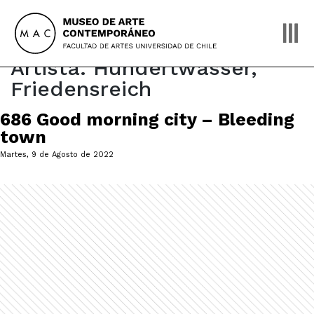
Skip
to
content
Artista:
Hundertwasser,
Friedensreich
686 Good morning city – Bleeding
town
Martes, 9 de Agosto de 2022