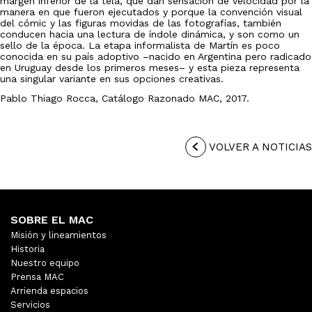
margen inferior de la tela, que dan sensación de velocidad por la
manera en que fueron ejecutados y porque la convención visual
del cómic y las figuras movidas de las fotografías, también
conducen hacia una lectura de índole dinámica, y son como un
sello de la época. La etapa informalista de Martín es poco
conocida en su país adoptivo –nacido en Argentina pero radicado
en Uruguay desde los primeros meses– y esta pieza representa
una singular variante en sus opciones creativas.
Pablo Thiago Rocca, Catálogo Razonado MAC, 2017.
VOLVER A NOTICIAS
SOBRE EL MAC
Misión y lineamientos
Historia
Nuestro equipo
Prensa MAC
Arrienda espacios
Servicios