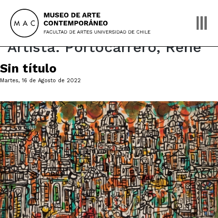
Skip
to
content
Artista:
Portocarrero, René
Sin título
Martes, 16 de Agosto de 2022