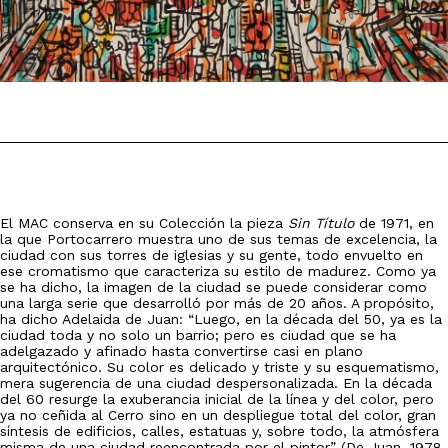
El MAC conserva en su Colección la pieza
Sin Título
de 1971, en
la que Portocarrero muestra uno de sus temas de excelencia, la
ciudad con sus torres de iglesias y su gente, todo envuelto en
ese cromatismo que caracteriza su estilo de madurez. Como ya
se ha dicho, la imagen de la ciudad se puede considerar como
una larga serie que desarrolló por más de 20 años. A propósito,
ha dicho Adelaida de Juan: “Luego, en la década del 50, ya es la
ciudad toda y no solo un barrio; pero es ciudad que se ha
adelgazado y afinado hasta convertirse casi en plano
arquitectónico. Su color es delicado y triste y su esquematismo,
mera sugerencia de una ciudad despersonalizada. En la década
del 60 resurge la exuberancia inicial de la línea y del color, pero
ya no ceñida al Cerro sino en un despliegue total del color, gran
síntesis de edificios, calles, estatuas y, sobre todo, la atmósfera
misma de una ciudad reencontrada por el pintor” (De Juan, 1978,