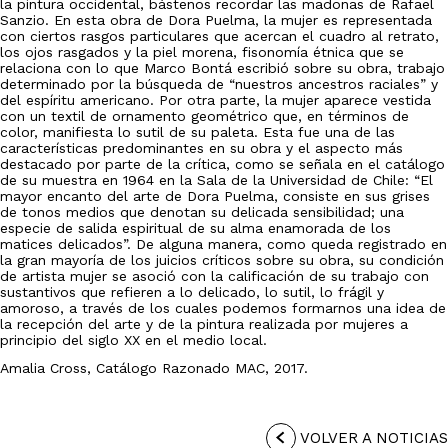
la pintura occidental, bástenos recordar las madonas de Rafael
Sanzio. En esta obra de Dora Puelma, la mujer es representada
con ciertos rasgos particulares que acercan el cuadro al retrato,
los ojos rasgados y la piel morena, fisonomía étnica que se
relaciona con lo que Marco Bontá escribió sobre su obra, trabajo
determinado por la búsqueda de “nuestros ancestros raciales” y
del espíritu americano. Por otra parte, la mujer aparece vestida
con un textil de ornamento geométrico que, en términos de
color, manifiesta lo sutil de su paleta. Esta fue una de las
características predominantes en su obra y el aspecto más
destacado por parte de la crítica, como se señala en el catálogo
de su muestra en 1964 en la Sala de la Universidad de Chile: “El
mayor encanto del arte de Dora Puelma, consiste en sus grises
de tonos medios que denotan su delicada sensibilidad; una
especie de salida espiritual de su alma enamorada de los
matices delicados”. De alguna manera, como queda registrado en
la gran mayoría de los juicios críticos sobre su obra, su condición
de artista mujer se asoció con la calificación de su trabajo con
sustantivos que refieren a lo delicado, lo sutil, lo frágil y
amoroso, a través de los cuales podemos formarnos una idea de
la recepción del arte y de la pintura realizada por mujeres a
principio del siglo XX en el medio local.
Amalia Cross, Catálogo Razonado MAC, 2017.
VOLVER A NOTICIAS