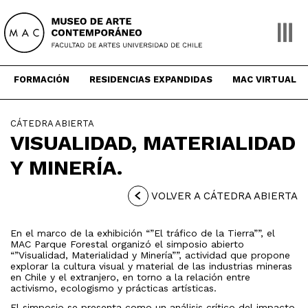
Skip
to
content
FORMACIÓN
RESIDENCIAS EXPANDIDAS
MAC VIRTUAL
CÁTEDRA ABIERTA
VISUALIDAD, MATERIALIDAD
Y MINERÍA.
VOLVER A CÁTEDRA ABIERTA
En el marco de la exhibición “”El tráfico de la Tierra””, el
MAC Parque Forestal organizó el simposio abierto
“”Visualidad, Materialidad y Minería””, actividad que propone
explorar la cultura visual y material de las industrias mineras
en Chile y el extranjero, en torno a la relación entre
activismo, ecologismo y prácticas artísticas.
El simposio se presenta como un análisis crítico del impacto