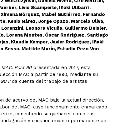
z Woszczynski, Daniela Rivera, Ciro Beltrán,
rber, Livio Scamperle, Iñaki Ulibarri,
s, Ximena Bórquez, Mabel Gutiérrez, Fernando
e, Kenia Nárez, Jorge Opazo, Marcela Oliva,
orenzini, Leonora Vicuña, Guillermo Deisler,
go, Lorena Montes, Óscar Rodríguez, Santiago
as, Klaudia Kemper, Javier Rodríguez, Iñaki
ldo Sessa, Matilde Marín, Estudio Pezo Von
 MAC: Post 90
presentada en 2017, esta
ección MAC a partir de 1990, mediante su
90 II
da cuenta del trabajo de artistas
ón de acervo del MAC bajo la actual dirección,
 labor del MAC, cuyo funcionamiento enmarcado
nterizo, conectando su quehacer con otras
a indagación y cuestionamiento permanente del