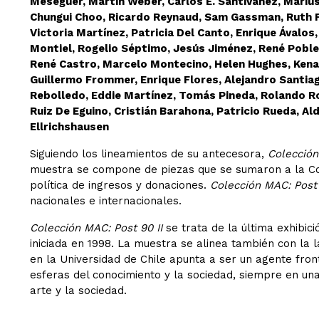
Meseguer, Martín Weber, Carlos E. Santivañez, Marius
Chungui Choo, Ricardo Reynaud, Sam Gassman, Ruth Fae
Victoria Martínez, Patricia Del Canto, Enrique Ávalo
Montiel, Rogelio Séptimo, Jesús Jiménez, René Poblet
René Castro, Marcelo Montecino, Helen Hughes, Kena L
Guillermo Frommer, Enrique Flores, Alejandro Santia
Rebolledo, Eddie Martínez, Tomás Pineda, Rolando Roj
Ruiz De Eguino, Cristián Barahona, Patricio Rueda, A
Ellrichshausen
Siguiendo los lineamientos de su antecesora,
Colección
muestra se compone de piezas que se sumaron a la Col
política de ingresos y donaciones.
Colección MAC: Post 
nacionales e internacionales.
Colección MAC: Post 90 II
se trata de la última exhibici
iniciada en 1998. La muestra se alinea también con la
en la Universidad de Chile apunta a ser un agente fro
esferas del conocimiento y la sociedad, siempre en un
arte y la sociedad.