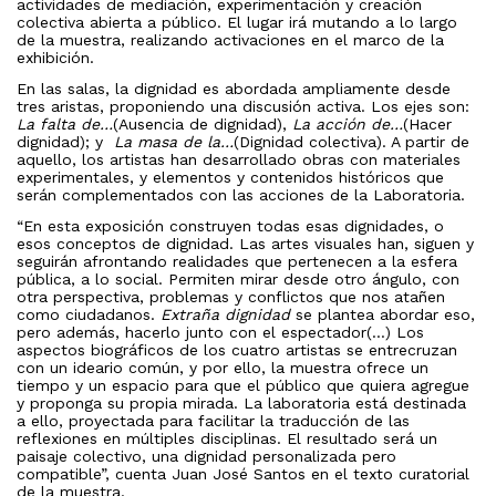
actividades de mediación, experimentación y creación
colectiva abierta a público. El lugar irá mutando a lo largo
de la muestra, realizando activaciones en el marco de la
exhibición.
En las salas, la dignidad es abordada ampliamente desde
tres aristas, proponiendo una discusión activa. Los ejes son:
La falta de…
(Ausencia de dignidad),
La acción de…
(Hacer
dignidad); y
La masa de la…
(Dignidad colectiva). A partir de
aquello, los artistas han desarrollado obras con materiales
experimentales, y elementos y contenidos históricos que
serán complementados con las acciones de la Laboratoria.
“En esta exposición construyen todas esas dignidades, o
esos conceptos de dignidad. Las artes visuales han, siguen y
seguirán afrontando realidades que pertenecen a la esfera
pública, a lo social. Permiten mirar desde otro ángulo, con
otra perspectiva, problemas y conflictos que nos atañen
como ciudadanos.
Extraña dignidad
se plantea abordar eso,
pero además, hacerlo junto con el espectador(…) Los
aspectos biográficos de los cuatro artistas se entrecruzan
con un ideario común, y por ello, la muestra ofrece un
tiempo y un espacio para que el público que quiera agregue
y proponga su propia mirada. La laboratoria está destinada
a ello, proyectada para facilitar la traducción de las
reflexiones en múltiples disciplinas. El resultado será un
paisaje colectivo, una dignidad personalizada pero
compatible”, cuenta Juan José Santos en el texto curatorial
de la muestra.