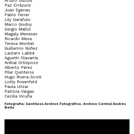
Arturo Duclos
Paz Errázuriz
Juan Egenau
Pablo Ferrer
Lily Garafulic
Marco Godoy
Sergio Mallol
Magaly Meneses
Ricardo Mesa
Teresa Montiel
Guillermo Núñez
Lautaro Labbé
Agustín Olavarría
Aníbal Ortizpozo
Alberto Pérez
Pilar Quinteros
Hugo Rivera-Scott
Lotty Rosenfeld
Paula Urizar
Patricia Vargas
Cecilia Vicuña
Fotografía: Gentileza Archivo Fotográfico, Archivo Central Andrés
Bello