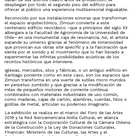
despliegan por todo el segundo piso del edificio para
ofrecer al público una experiencia multisensorial inigualable.
Reconocido por sus instalaciones sonoras que transforman
el espacio arquitectónico, Zimoun convierte a este
centenario edificio neoclásico −que a principios del siglo XX
albergara a la Facultad de Agronomía de la Universidad de
Chile− en una monumental caja de resonancia. Así, el artista
expande su universo gracias al fenómeno de inmersividad
que provocan sus obras
site specific
y a la fascinación que
siente por el sonido y el movimiento que lo han llevado a
experimentar las infinitas posibilidades acústicas de los
recintos históricos que interviene.
Iglesias, mercados, silos y fábricas, o un antiguo edificio en
Santiago poniente como en este caso, son los espacios que
Zimoun transforma en una suerte de sutiles micro mundos
en perpetuo zumbido y que gracias a la modificación de
miles de pequeños motores de corriente continua
combinados con materiales industriales de uso común,
como maderas, cajas de cartón, alambres, cuerdas, hilos o
golillas de metal, articulan su poderoso imaginario.
La exhibición se realiza en el marco del Foro de las Artes
2019 y la Red Iberoamericana Anilla Cultural, en alianza
estratégica con la Corporación Cultural de la Cámara Chilena
de la Construcción y la Ley de Donaciones Culturales.
Financian: Ministerio de las Culturas, las Artes y el