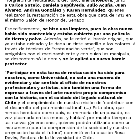
integraron la restauradora del MAC,
Marta Rebora
, junto
a
Carlos Sotelo
,
Daniela Sepúlveda
,
Julio Acuña
,
Juan
Álvarez
,
Andrea González
y
Karen Hernández
, quienes
realizaron la restauración de esta obra que data de 1913 en
el mismo Salón de Honor del Senado.
Específicamente,
se hizo una limpieza, pues la obra nunca
había sido mantenida y estaba cubierta por una película
de tierra y polvo
. Además, se le retiró el barniz original, que
ya estaba oxidado y le daba un tinte amarillo a los colores. A
través de técnicas de “restauración verde”, que son
amigables con el medioambiente y con quien las manipula,
se descontaminó la obra y
se le aplicó un nuevo barniz
protector
.
“
Participar en esta tarea de restauración ha sido para
nosotros, como Universidad, no solo una manera de
evidenciar y dar sentido al oficio de nuestros
profesionales y artistas, sino también una forma de
expresar a través del arte nuestro propio compromiso
con la historia, con el cuidado del legado cultural de
Chile
y el cumplimiento de nuestra misión de ‘contribuir con
el desarrollo del patrimonio cultural’ (…) Esta obra, que
hemos heredado como país, es memoria de un pasado, es
voz plasmada en los muros, y hablará por mucho tiempo a
las nuevas generaciones, quienes podrán utilizarla como un
instrumento para la comprensión de la sociedad y nuestra
proyección hacia el futuro”, comentó en la ocasión Rosa
Devés, Rectora de la Universidad de Chile.