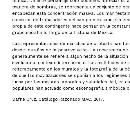
blanca. De este personaje solo podemos apreciar su at
manera de sombras, se representa un conjunto de pers
encabezan esta concentración masiva. Los manifestan
condición de trabajadores del campo mexicano; sin emba
propia de este contingente hace pensar en la constante
grupo social a lo largo de la historia de México.
Las representaciones de marchas de protesta han form
desde los años de la posrevolución. La recurrencia de
generalmente se refiere a algún hecho de la situación 
involucra al contexto internacional. Las multitudes de
reiteradamente en los murales y la fotografía de la d
de que las movilizaciones se oponían a los regímenes 
lucha por las mejoras laborales y salariales. Así, en es
populares han actuado como escenografía simbólica d
Dafne Cruz, Catálogo Razonado MAC, 2017.