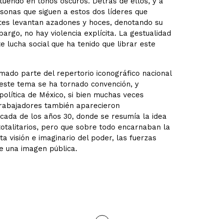
uendo en tonos oscuros. Detrás de ellos, y a
onas que siguen a estos dos líderes que
tes levantan azadones y hoces, denotando su
rgo, no hay violencia explícita. La gestualidad
 lucha social que ha tenido que librar este
ado parte del repertorio iconográfico nacional
 este tema se ha tornado convención, y
política de México, si bien muchas veces
 trabajadores también aparecieron
écada de los años 30, donde se resumía la idea
totalitarios, pero que sobre todo encarnaban la
ta visión e imaginario del poder, las fuerzas
e una imagen pública.