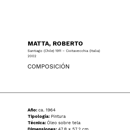
MATTA, ROBERTO
Santiago (Chile) 1911 – Civitavecchia (Italia)
2002
COMPOSICIÓN
Año:
ca. 1964
Tipología:
Pintura
Técnica:
Óleo sobre tela
Dimensiones:
47,8 × 57,2 cm