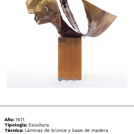
Año:
1971
Tipología:
Escultura
Técnica:
Láminas de bronce y base de madera