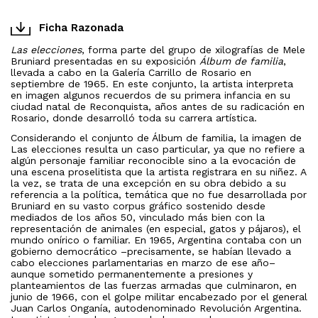
Ficha Razonada
Las elecciones
, forma parte del grupo de xilografías de Mele
Bruniard presentadas en su exposición
Álbum de familia
,
llevada a cabo en la Galería Carrillo de Rosario en
septiembre de 1965. En este conjunto, la artista interpreta
en imagen algunos recuerdos de su primera infancia en su
ciudad natal de Reconquista, años antes de su radicación en
Rosario, donde desarrolló toda su carrera artística.
Considerando el conjunto de Álbum de familia, la imagen de
Las elecciones resulta un caso particular, ya que no refiere a
algún personaje familiar reconocible sino a la evocación de
una escena proselitista que la artista registrara en su niñez. A
la vez, se trata de una excepción en su obra debido a su
referencia a la política, temática que no fue desarrollada por
Bruniard en su vasto corpus gráfico sostenido desde
mediados de los años 50, vinculado más bien con la
representación de animales (en especial, gatos y pájaros), el
mundo onírico o familiar. En 1965, Argentina contaba con un
gobierno democrático –precisamente, se habían llevado a
cabo elecciones parlamentarias en marzo de ese año–
aunque sometido permanentemente a presiones y
planteamientos de las fuerzas armadas que culminaron, en
junio de 1966, con el golpe militar encabezado por el general
Juan Carlos Onganía, autodenominado Revolución Argentina.