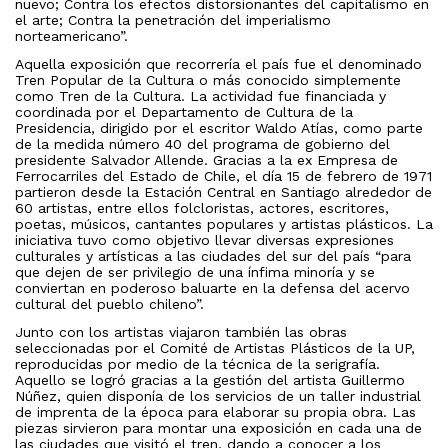
nuevo; Contra los efectos distorsionantes del capitalismo en
el arte; Contra la penetración del imperialismo
norteamericano”.
Aquella exposición que recorrería el país fue el denominado
Tren Popular de la Cultura o más conocido simplemente
como Tren de la Cultura. La actividad fue financiada y
coordinada por el Departamento de Cultura de la
Presidencia, dirigido por el escritor Waldo Atías, como parte
de la medida número 40 del programa de gobierno del
presidente Salvador Allende. Gracias a la ex Empresa de
Ferrocarriles del Estado de Chile, el día 15 de febrero de 1971
partieron desde la Estación Central en Santiago alrededor de
60 artistas, entre ellos folcloristas, actores, escritores,
poetas, músicos, cantantes populares y artistas plásticos. La
iniciativa tuvo como objetivo llevar diversas expresiones
culturales y artísticas a las ciudades del sur del país “para
que dejen de ser privilegio de una ínfima minoría y se
conviertan en poderoso baluarte en la defensa del acervo
cultural del pueblo chileno”.
Junto con los artistas viajaron también las obras
seleccionadas por el Comité de Artistas Plásticos de la UP,
reproducidas por medio de la técnica de la serigrafía.
Aquello se logró gracias a la gestión del artista Guillermo
Núñez, quien disponía de los servicios de un taller industrial
de imprenta de la época para elaborar su propia obra. Las
piezas sirvieron para montar una exposición en cada una de
las ciudades que visitó el tren, dando a conocer a los