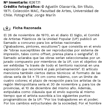
Nº Inventario:
6267.11
Crédito fotográfico:
© Agustín Olavarría, Sin título,
1971. Colección MAC, Facultad de Artes, Universidad de
Chile. Fotografía: Jorge Marín
Ficha Razonada
El 26 de noviembre de 1970, en el diario El Siglo, el Comité
de Artistas Plásticos de la Unidad Popular (UP) publicó un
llamado a concurso para los artistas nacionales
(“grabadores, pintores, escultores”) que consistía en el envío
de “obras susceptibles de ser reproducidas por sistema de
impresión, tales como offset, prensa plana o serigrafía”. El
llamado aclaraba que las obras serían seleccionadas por un
jurado compuesto por miembros de la UP, con el objetivo de
ser exhibidas “a través de todo el territorio nacional en una
exposición que recorrerá el país próximamente”. El artículo
menciona también ciertos datos técnicos: el formato de las
obras sería de 54 × 75 cm como máximo, con un límite de
cuatro colores; el plazo de recepción para los artistas de la
región Metropolitana sería el 30 de noviembre y, para los de
provincias, el 10 de diciembre del mismo año. Además,
estipulaba como cláusula que el envío suponía al mismo
tiempo que el artista suscribía a los siguientes puntos
programáticos de la UP: “Por los trabajadores en el poder;
Por los cambios estructurales de la sociedad; Por el hombre