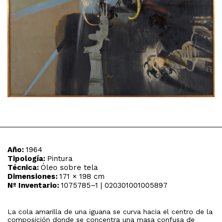
Año:
1964
Tipología:
Pintura
Técnica:
Óleo sobre tela
Dimensiones:
171 × 198 cm
Nº Inventario:
1075785–1 | 020301001005897
La cola amarilla de una iguana se curva hacia el centro de la
composición donde se concentra una masa confusa de