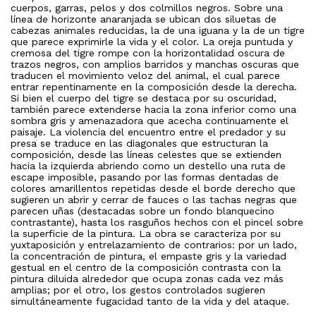
cuerpos, garras, pelos y dos colmillos negros. Sobre una
línea de horizonte anaranjada se ubican dos siluetas de
cabezas animales reducidas, la de una iguana y la de un tigre
que parece exprimirle la vida y el color. La oreja puntuda y
cremosa del tigre rompe con la horizontalidad oscura de
trazos negros, con amplios barridos y manchas oscuras que
traducen el movimiento veloz del animal, el cual parece
entrar repentinamente en la composición desde la derecha.
Si bien el cuerpo del tigre se destaca por su oscuridad,
también parece extenderse hacia la zona inferior como una
sombra gris y amenazadora que acecha continuamente el
paisaje. La violencia del encuentro entre el predador y su
presa se traduce en las diagonales que estructuran la
composición, desde las líneas celestes que se extienden
hacia la izquierda abriendo como un destello una ruta de
escape imposible, pasando por las formas dentadas de
colores amarillentos repetidas desde el borde derecho que
sugieren un abrir y cerrar de fauces o las tachas negras que
parecen uñas (destacadas sobre un fondo blanquecino
contrastante), hasta los rasguños hechos con el pincel sobre
la superficie de la pintura. La obra se caracteriza por su
yuxtaposición y entrelazamiento de contrarios: por un lado,
la concentración de pintura, el empaste gris y la variedad
gestual en el centro de la composición contrasta con la
pintura diluida alrededor que ocupa zonas cada vez más
amplias; por el otro, los gestos controlados sugieren
simultáneamente fugacidad tanto de la vida y del ataque.