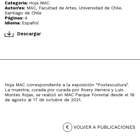
Categoría:
Hoja MAC
Autor/es:
MAC, Facultad de Artes, Universidad de Chile.
Santiago de Chile
Páginas:
4
Idioma:
Español
Descargar
Hoja MAC correspondiente a la exposición “Postescultura”.
La muestra, curada por curada por Roery Herrera y Luis
Montes Rojas, se realizó en MAC Parque Forestal desde el 19
de agosto al 17 de octubre de 2021.
VOLVER A PUBLICACIONES