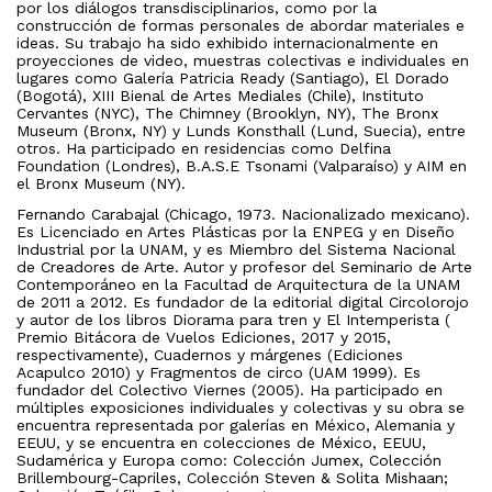
por los diálogos transdisciplinarios, como por la
construcción de formas personales de abordar materiales e
ideas. Su trabajo ha sido exhibido internacionalmente en
proyecciones de video, muestras colectivas e individuales en
lugares como Galería Patricia Ready (Santiago), El Dorado
(Bogotá), XIII Bienal de Artes Mediales (Chile), Instituto
Cervantes (NYC), The Chimney (Brooklyn, NY), The Bronx
Museum (Bronx, NY) y Lunds Konsthall (Lund, Suecia), entre
otros. Ha participado en residencias como Delfina
Foundation (Londres), B.A.S.E Tsonami (Valparaíso) y AIM en
el Bronx Museum (NY).
Fernando Carabajal (Chicago, 1973. Nacionalizado mexicano).
Es Licenciado en Artes Plásticas por la ENPEG y en Diseño
Industrial por la UNAM, y es Miembro del Sistema Nacional
de Creadores de Arte. Autor y profesor del Seminario de Arte
Contemporáneo en la Facultad de Arquitectura de la UNAM
de 2011 a 2012. Es fundador de la editorial digital Circolorojo
y autor de los libros Diorama para tren y El Intemperista (
Premio Bitácora de Vuelos Ediciones, 2017 y 2015,
respectivamente), Cuadernos y márgenes (Ediciones
Acapulco 2010) y Fragmentos de circo (UAM 1999). Es
fundador del Colectivo Viernes (2005). Ha participado en
múltiples exposiciones individuales y colectivas y su obra se
encuentra representada por galerías en México, Alemania y
EEUU, y se encuentra en colecciones de México, EEUU,
Sudamérica y Europa como: Colección Jumex, Colección
Brillembourg-Capriles, Colección Steven & Solita Mishaan;