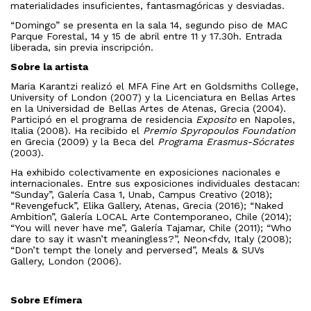
materialidades insuficientes, fantasmagóricas y desviadas.
“Domingo” se presenta en la sala 14, segundo piso de MAC
Parque Forestal, 14 y 15 de abril entre 11 y 17.30h. Entrada
liberada, sin previa inscripción.
Sobre la artista
Maria Karantzi realizó el MFA Fine Art en Goldsmiths College,
University of London (2007) y la Licenciatura en Bellas Artes
en la Universidad de Bellas Artes de Atenas, Grecia (2004).
Participó en el programa de residencia
Exposito
en Napoles,
Italia (2008). Ha recibido el
Premio Spyropoulos Foundation
en Grecia (2009) y la Beca del
Programa Erasmus-Sócrates
(2003).
Ha exhibido colectivamente en exposiciones nacionales e
internacionales. Entre sus exposiciones individuales destacan:
“Sunday”, Galería Casa 1, Unab, Campus Creativo (2018);
“Revengefuck”, Elika Gallery, Atenas, Grecia (2016); “Naked
Ambition”, Galería LOCAL Arte Contemporaneo, Chile (2014);
“You will never have me”, Galería Tajamar, Chile (2011); “Who
dare to say it wasn’t meaningless?”, Neon<fdv, Italy (2008);
“Don’t tempt the lonely and perversed”, Meals & SUVs
Gallery, London (2006).
Sobre Efímera